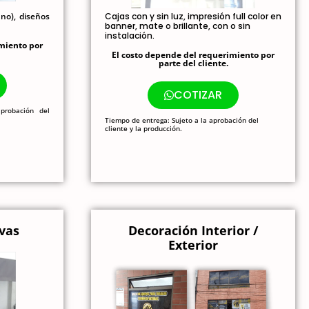
 no), diseños
Cajas con y sin luz, impresión full color en
banner, mate o brillante, con o sin
instalación.
miento por
El costo depende del requerimiento por
parte del cliente.
COTIZAR
probación del
Tiempo de entrega: Sujeto a la aprobación del
cliente y la producción.
vas
Decoración Interior /
Exterior