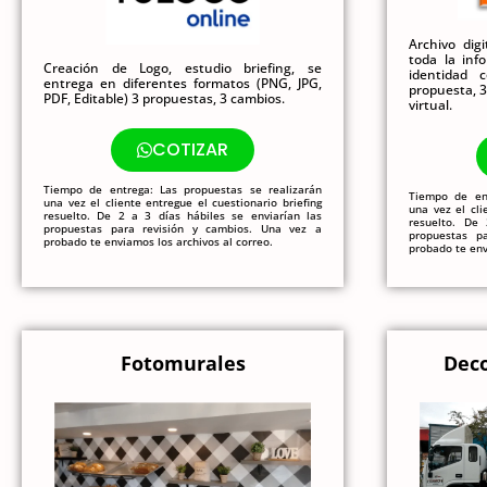
Archivo dig
toda la inf
Creación de Logo, estudio briefing, se
identidad 
entrega en diferentes formatos (PNG, JPG,
propuesta, 
PDF, Editable) 3 propuestas, 3 cambios.
virtual.
COTIZAR
Tiempo de entrega: Las propuestas se realizarán
Tiempo de ent
una vez el cliente entregue el cuestionario briefing
una vez el cli
resuelto. De 2 a 3 días hábiles se enviarían las
resuelto. De
propuestas para revisión y cambios. Una vez a
propuestas p
probado te enviamos los archivos al correo.
probado te env
Fotomurales
Deco