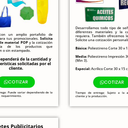
Desarrollamos todo tipo de señ
diferentes materiales y la c
on un amplio portafolio de
requiera. También ofrecemos la
ara tus promocionales.
Solícita
Solicite una cotización personal
 de material POP
y la cotización
zada de los productos que
Básica:
Poliestireno Corte 30 x 1
n o sin estampado.
Media:
Poliestireno Impresión 3
dependerá de la cantidad y
(Min 3).
erísticas solicitadas por el
cliente.
Especial:
Acrílico Corte 30 x 15 
COTIZAR
COTIZAR
rega: Puede variar dependiendo de la
Tiempo de entrega: Sujeto a la a
l requerimiento.
cliente y la producción.
tes Publicitarios