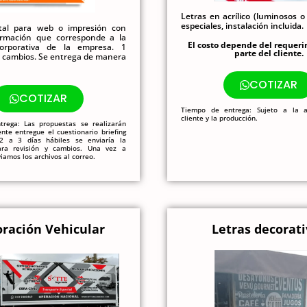
Letras en acrílico (luminosos o
especiales, instalación incluida.
ital para web o impresión con
ormación que corresponde a la
El costo depende del requeri
corporativa de la empresa. 1
parte del cliente.
3 cambios. Se entrega de manera
COTIZAR
COTIZAR
Tiempo de entrega: Sujeto a la a
cliente y la producción.
rega: Las propuestas se realizarán
ente entregue el cuestionario briefing
 2 a 3 días hábiles se enviaría la
ara revisión y cambios. Una vez a
iamos los archivos al correo.
ración Vehicular
Letras decorati