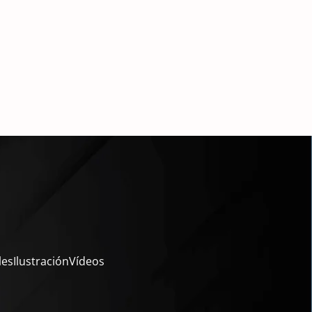
les
Ilustración
Vídeos