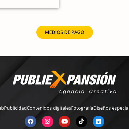
MEDIOS DE PAGO
eb
Publicidad
Contenidos digitales
Fotografía
Diseños especia