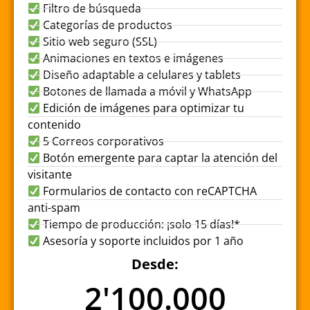
Filtro de búsqueda
Categorías de productos
Sitio web seguro (SSL)
Animaciones en textos e imágenes
Diseño adaptable a celulares y tablets
Botones de llamada a móvil y WhatsApp
Edición de imágenes para optimizar tu
contenido
5 Correos corporativos
Botón emergente para captar la atención del
visitante
Formularios de contacto con reCAPTCHA
anti-spam
Tiempo de producción: ¡solo 15 días!*
Asesoría y soporte incluidos por 1 año
Desde:
2'100.000