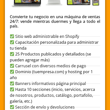
Convierte tu negocio en una máquina de ventas
24/7: vende mientras duermes y llega a todo el
país.
Sitio web administrable en Shopify
Capacitación personalizada para administrar
tu tienda
25 Productos publicados y detallados (se
pueden agregar más)
Carrusel con diversos medios de pago
Dominio (tuempresa.com) y hosting por 1
año
Banners informativos página principal
Hasta 10 secciones (inicio, servicios, acerca
de nosotros, productos, catálogo, portafolio,
galería, etc.)
Sección de envío y devoluciones