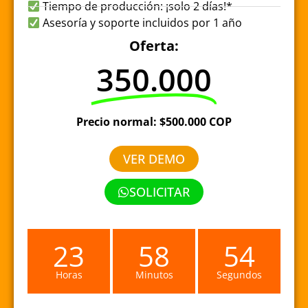
Tiempo de producción: ¡solo 2 días!*
Asesoría y soporte incluidos por 1 año
Oferta:
350.000
Precio normal: $500.000 COP
VER DEMO
SOLICITAR
23
58
54
Horas
Minutos
Segundos