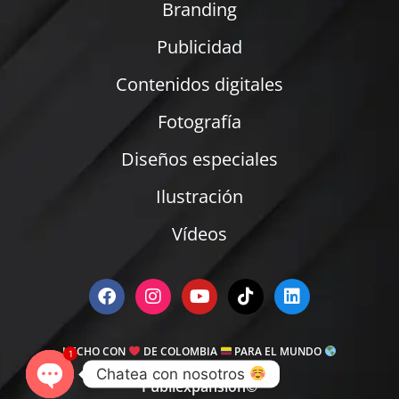
Branding
Publicidad
Contenidos digitales
Fotografía
Diseños especiales
Ilustración
Vídeos
HECHO CON
DE COLOMBIA
PARA EL MUNDO
1
Chatea con nosotros 
Publiexpansion©