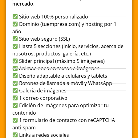
mercado.
Sitio web 100% personalizado
Dominio (tuempresa.com) y hosting por 1
año
Sitio web seguro (SSL)
Hasta 5 secciones (inicio, servicios, acerca de
nosotros, productos, galería, etc.)
Slider principal (máximo 5 imágenes)
Animaciones en textos e imágenes
Diseño adaptable a celulares y tablets
Botones de llamada a móvil y WhatsApp
Galería de imágenes
1 correo corporativo
Edición de imágenes para optimizar tu
contenido
1 formulario de contacto con reCAPTCHA
anti-spam
Links a redes sociales