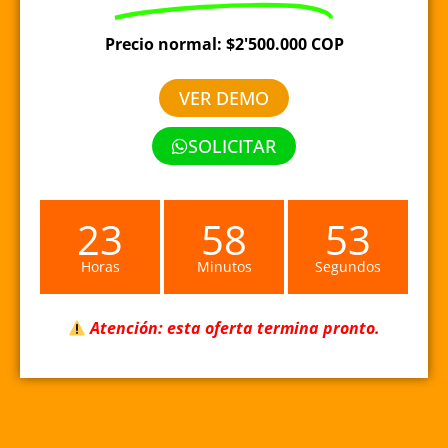
Precio normal: $2'500.000 COP
VER DEMO
SOLICITAR
23
58
53
Horas
Minutos
Segundos
Atención: esta oferta termina pronto.