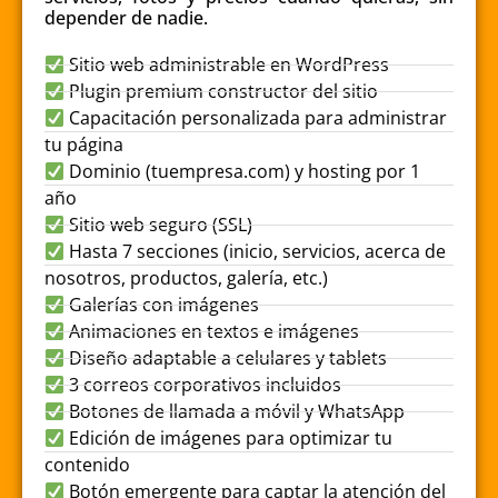
depender de nadie.
Sitio web administrable en WordPress
Plugin premium constructor del sitio
Capacitación personalizada para administrar
tu página
Dominio (tuempresa.com) y hosting por 1
año
Sitio web seguro (SSL)
Hasta 7 secciones (inicio, servicios, acerca de
nosotros, productos, galería, etc.)
Galerías con imágenes
Animaciones en textos e imágenes
Diseño adaptable a celulares y tablets
3 correos corporativos incluidos
Botones de llamada a móvil y WhatsApp
Edición de imágenes para optimizar tu
contenido
Botón emergente para captar la atención del