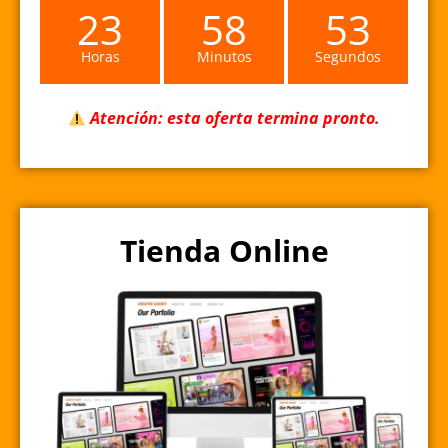
23
58
53
Horas
Minutos
Segundos
Atención: esta oferta termina pronto.
Tienda Online