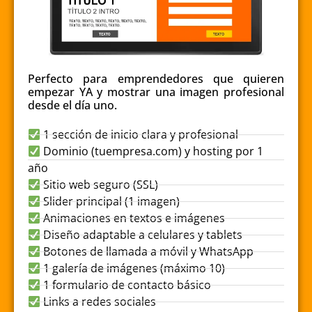
Perfecto para emprendedores que quieren
empezar YA y mostrar una imagen profesional
desde el día uno.
1 sección de inicio clara y profesional
Dominio (tuempresa.com) y hosting por 1
año
Sitio web seguro (SSL)
Slider principal (1 imagen)
Animaciones en textos e imágenes
Diseño adaptable a celulares y tablets
Botones de llamada a móvil y WhatsApp
1 galería de imágenes (máximo 10)
1 formulario de contacto básico
Links a redes sociales